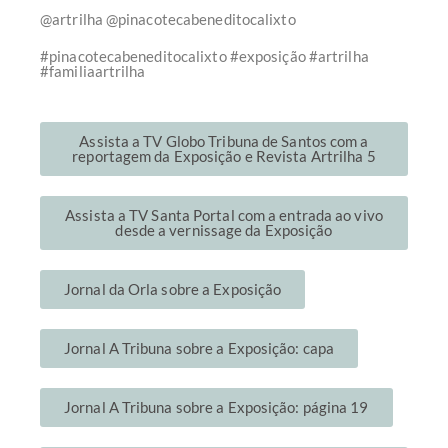
@artrilha @pinacotecabeneditocalixto
#pinacotecabeneditocalixto #exposição #artrilha
#familiaartrilha
Assista a TV Globo Tribuna de Santos com a
reportagem da Exposição e Revista Artrilha 5
Assista a TV Santa Portal com a entrada ao vivo
desde a vernissage da Exposição
Jornal da Orla sobre a Exposição
Jornal A Tribuna sobre a Exposição: capa
Jornal A Tribuna sobre a Exposição: página 19