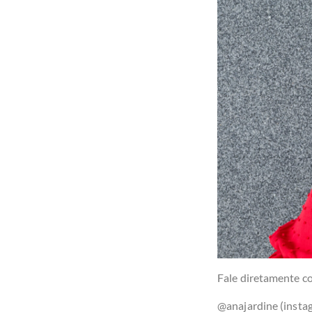
Fale diretamente co
@anajardine (insta