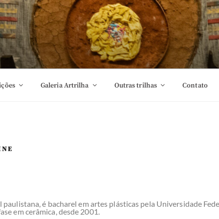
ições
Galeria Artrilha
Outras trilhas
Contato
INE
l paulistana, é bacharel em artes plásticas pela Universidade Fed
fase em cerâmica, desde 2001.