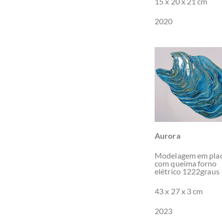
15 x 20 x 21 cm
2020
Aurora
Modelagem em pla
com queima forno
elétrico 1222graus
43 x 27 x 3 cm
2023