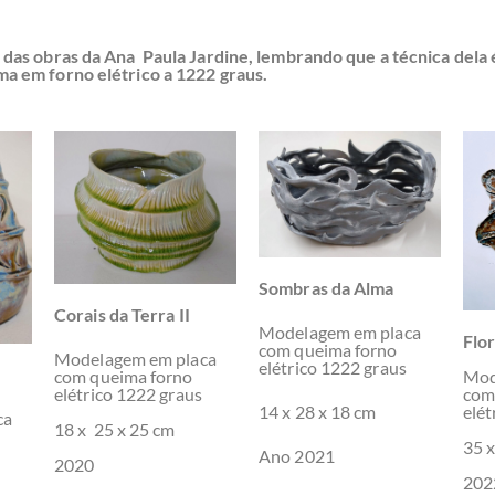
 das obras da Ana Paula Jardine, lembrando que a técnica dela
a em forno elétrico a 1222 graus.
Sombras da Alma
Corais da Terra II
Modelagem em placa
Flo
com queima forno
Modelagem em placa
elétrico 1222 graus
com queima forno
Mod
elétrico 1222 graus
com
elét
14 x 28 x 18 cm
ca
18 x 25 x 25 cm
35 
Ano 2021
2020
202