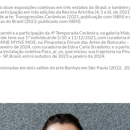
o doze exposições coletivas em três estados do Brasil, e também
participação em três edições da Revista Artrilha (4, 5 e 6), de 2021
 de arte: Transgressões Cerâmicas (2021, publicação com ISBN) e 
as do Brasil (2022, publicado com ISBN).
arreira a participação da 4ª Temporada Cerâmica, na galeria Mal
 onde teve sua 1ª individual de 5/10 a 11/12/2021, com curadoria
INE MYNE MOE, na Pinacoteca Fórum das Artes de Botucatu – SP
aneiro de 2024, com curadoria de Edna Carla Stradioto; e a parti
na instalação coletiva Pass_ar_os, que iniciou sua trajetória na P
 SP, Brasil, entre outubro de 2023 a janeiro de 2024.
ecionadas em dois salões de arte Bunkyo em São Paulo (2022, 20