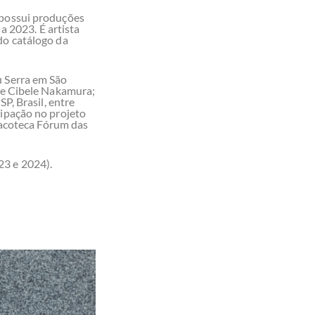
 possui produções
 a 2023. É artista
do catálogo da
u Serra em São
 de Cibele Nakamura;
, Brasil, entre
cipação no projeto
inacoteca Fórum das
23 e 2024).