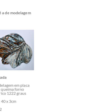
 é a de modelagem
rada
elagem em placa
 queima forno
rico 1222 graus
x 40 x 3cm
2