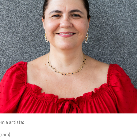
m a artista:
gram)