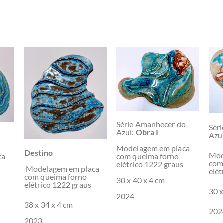
Série Amanhecer do
Sér
Azul:
Obra I
Azul
Modelagem em placa
Destino
Mod
ca
com queima forno
com
elétrico 1222 graus
Modelagem em placa
elét
com queima forno
30 x 40 x 4 cm
elétrico 1222 graus
30 x
2024
38 x 34 x 4 cm
202
2023