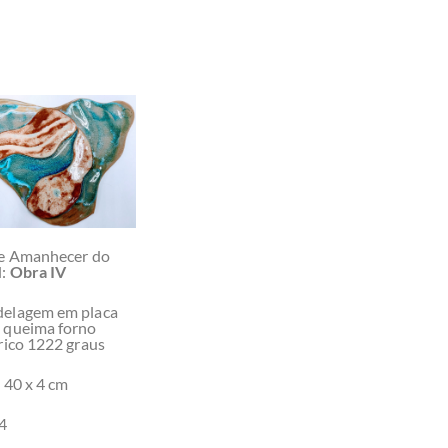
ie Amanhecer do
:
Obra IV
elagem em placa
 queima forno
rico 1222 graus
 40 x 4 cm
4